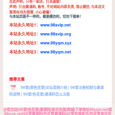
在此声明，
只有一家店
，打击盗版！
声明: 只出邀请码
账号
不对网站内容负责
与本店文
,
,
, 禁止模仿
,
案类似均为假冒
小心被骗！
,
与
本站
页面
不一样的，都是
模仿的，切勿下错单！
本站
永久地址1：
www.
98svip.net
本站
永久地址2：
www.
98svip.org
本站
永久地址3：
www.
98yqm.xyz
本站
永久地址3：
www.
98yqm.net
推荐文章
98堂[原色花堂]论坛官网介绍 | 98堂注册机制与邀请
码说明 | 98堂(色花堂)邀请码怎么注册
@官方店|98堂|色花堂|邀请码|金币充值|商城|下单地址98yqm.net或
98svip.net|98堂邀请码|色花堂邀请码|98堂充值金币|色花堂金币充