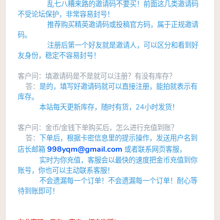
乱七八糟来路的邀请码不要买！前面
这几类邀请码
不受论坛保护，非常容易封号！
推荐购买精英邀请码或投稿官方码，属于正规邀请
码。
注册后第一个好友就是邀请人，可以区分和看到好
友身份，稳定不容易封号！
客户问：填邀请码是不是就可以注册？有没有库存？
答：
是的，填写好邀请码就可以直接注册，能拍就表示有
库存。
本站每天更新库存，随时有货，24小时发货！
客户问：金币/金钱下单购买后，怎么进行充值到账？
答：
下单后，根据卡密信息里的提示操作，发送用户名到
998yqm@gmail.com
店长邮箱
或
者联系网页客服，
实时为你充值，客服会以最快的速度把金币充值到你
账号，你也可以主动联系客服！
不会遗漏每一个订单！
不会遗漏每一个订单！
耐心等
待到账即可！