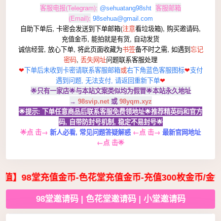
客服电报(Telegram):
客服邮箱
@sehuatang98sht
(Email):
98sehua@gmail.com
自助下单后, 卡密会发送到下单邮箱(
注意
看垃圾箱),
购买邀请码,
充值金币,
能拍就是有货,
自动发货
诚信经营, 放心下单, 将此页面收藏为
书签
备不时之需, 如遇到
忘记
密码
,
丢失网址
问题联系客服处理
客服邮箱
或
右下角蓝色客服图标
❤
下单后未收到卡密请联系
❤
支付
遇到问题,
无法支付, 请
返回重新下单
❤
🌟只有一家店🌟与本站文案类似均为假冒
🌟
本站永久地址
→
98svip.net
或
98yqm.xyz
🌟提示: 下单任意商品后联系客服免费领地址
🌟推荐
精英码和官方
码, 自带防封号机制, 稳定不易封号🌟
点 击
→
←
点 击
→
🌟
新人必看, 常见问题答疑解惑
最新官网地址
←
点 击🌟
】98堂充值金币-色花堂充值金币-充值300枚金币/金钱
98堂邀请码 | 色花堂邀请码 | 小堂邀请码