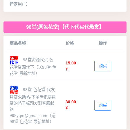
特定用户】
98堂(原色花堂)【代下代买代悬赏】
商品名称
价格
操作
98堂资源代买-色
15.00
购买
花堂资源代下（送98堂-色
¥
花堂-最新地址）
98堂-色花堂-代发
悬赏求助帖-下单后把要悬
30.00
赏的帖子标题发到客服邮
购买
¥
箱
998yqm@gmail.com
（送
98堂-色花堂-最新地址）