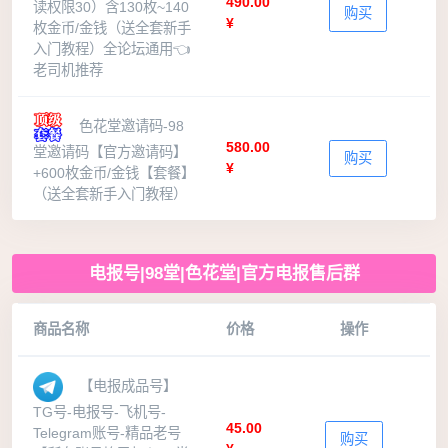
490.00
读权限30）含130枚~140
购买
¥
枚金币/金钱（送全套新手
入门教程）全论坛通用👈
老司机推荐
色花堂邀请码-98
580.00
堂邀请码【官方邀请码】
购买
¥
+600枚金币/金钱【套餐】
（送全套新手入门教程）
电报号|98堂|色花堂|官方电报售后群
商品名称
价格
操作
【电报成品号】
TG号-电报号-飞机号-
45.00
Telegram账号-精品老号
购买