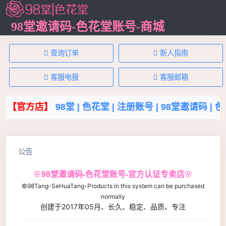
98堂邀请码-色花堂账号-商城
查询订单
新人指南
客服电报
客服邮箱
方店】
98堂 |
色花堂 |
注册账号 |
98堂邀请码 |
色花堂邀请
公告
🌸
98堂邀请码-色花堂账号
-官方认证专卖店
🌸
©9
8Tang-SeHuaTang-Products in this system can be purchased
normally
创建于2017年05月
、长久、稳定、品质、专注